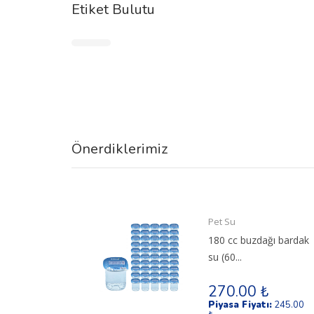
Etiket Bulutu
Önerdiklerimiz
Pet Su
ODA 24
180 cc buzdağı bardak
su (60...
270.00 ₺
Piyasa Fiyatı:
245.00