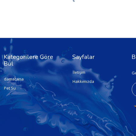
₺
Kategorilere Göre
Sayfalar
B
Bul
İletişim
Ge
damacana
Hakkımızda
Pet Su