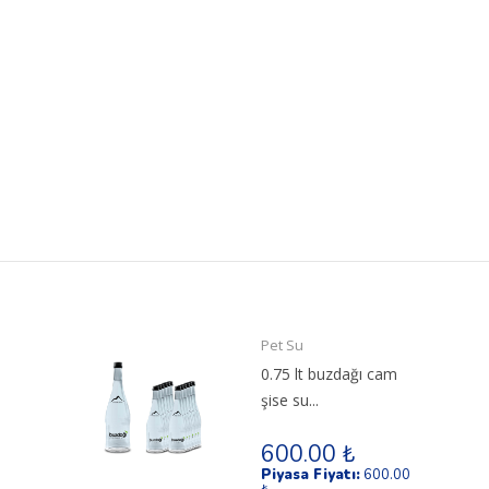
Pet Su
0.75 lt buzdağı cam
şise su...
600.00 ₺
Piyasa Fiyatı:
600.00