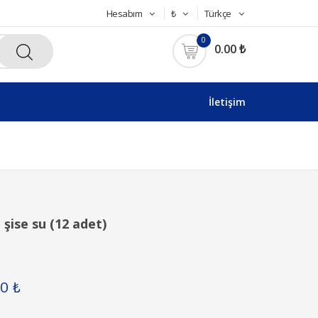
Hesabım
₺
Türkçe
0
0.00 ₺
İletişim
 şise su (12 adet)
00 ₺