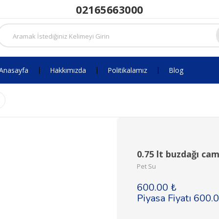
02165663000
Anasayfa
Hakkımızda
Politikalamız
Blog
0.75 lt buzdağı cam
Pet Su
600.00 ₺
Piyasa Fiyatı 600.