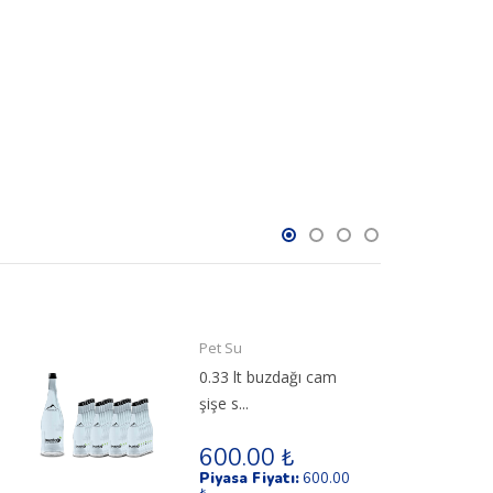
Pet Su
0.33 lt buzdağı cam
şişe s...
600.00 ₺
Piyasa Fiyatı:
600.00