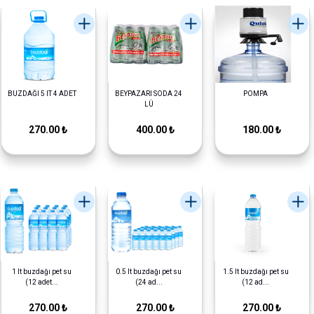
BUZDAĞI 5 lT 4 ADET
BEYPAZARI SODA 24
POMPA
LÜ
270.00 ₺
400.00 ₺
180.00 ₺
1 lt buzdağı pet su
0.5 lt buzdağı pet su
1.5 lt buzdağı pet su
(12 adet...
(24 ad...
(12 ad...
270.00 ₺
270.00 ₺
270.00 ₺