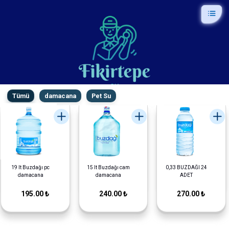
Tümü
damacana
Pet Su
19 lt Buzdağı pc
15 lt Buzdağı cam
0,33 BUZDAĞI 24
damacana
damacana
ADET
195.00 ₺
240.00 ₺
270.00 ₺