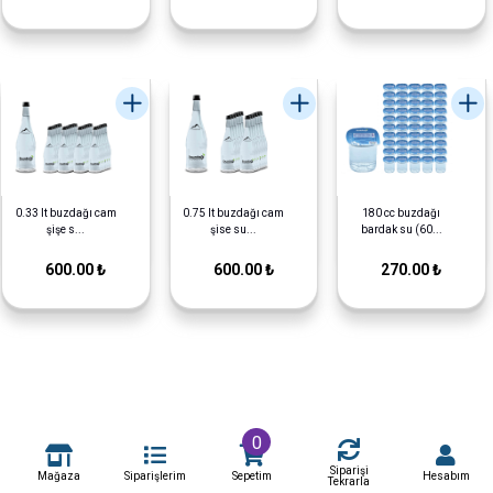
0.33 lt buzdağı cam
0.75 lt buzdağı cam
180 cc buzdağı
şişe s...
şise su...
bardak su (60...
600.00 ₺
600.00 ₺
270.00 ₺
0
Siparişi
Mağaza
Siparişlerim
Sepetim
Hesabım
Tekrarla